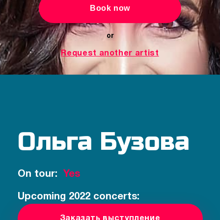
Book now
or
Request another artist
Ольга Бузова
On tour:
Yes
Upcoming 2022 concerts:
Заказать выступление