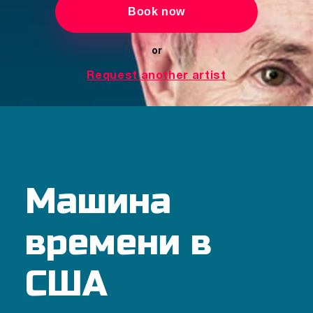
Book now
or
Request another artist
Машина
времени в
США